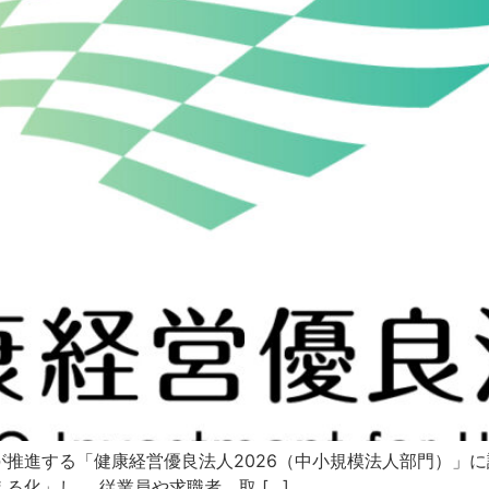
推進する「健康経営優良法人2026（中小規模法人部門）」に
化」し、 従業員や求職者、取 […]