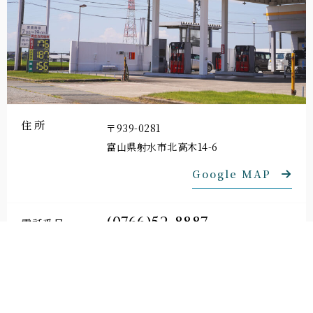
住所
〒939-0281
富山県射水市北高木14-6
Google MAP
(0766)52-8887
電話番号
貯蔵設備
地下タンク
給油所設備
SF地下タンク30KL 1缶