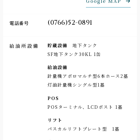
Google MAP
(0766)52-0891
電話番号
貯蔵設備
地下タンク
給油所設備
SF地下タンク30KL 1缶
給油設備
計量機アポロマルチ型6本ホース2基
灯油計量機シングル型1基
POS
POSターミナル、LCDポスト 1基
リフト
パスカルリフトプレート型 1基