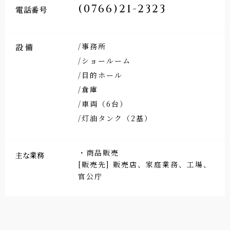
(0766)21-2323
電話番号
/事務所
設備
/ショールーム
/目的ホール
/倉庫
/車両（6台）
/灯油タンク（2基）
・商品販売
主な業務
[販売先] 販売店、家庭業務、工場、
官公庁