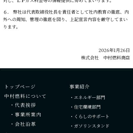
対し、ＬＰガス料⾦等の情報提供に努めてまいります。
６． 弊社は代表取締役社⻑を責任者として社内教育の徹底、内
外への周知、管理の徹底を図り、上記宣⾔内容を厳守してまい
ります。
2026年1⽉26⽇
株式会社 中村燃料商店
トップページ
事業紹介
中村燃料について
・エネルギー部門
・代表挨拶
・住宅環境部門
・事業所案内
・くらしのサポート
・会社沿革
・ガソリンスタンド