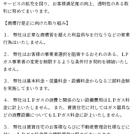
サービスの拡充を図り、お客様満⾜度の向上、透明性のある取
引に努めてまいります。
【商慣⾏是正に向けた取り組み】
１． 弊社は正常な商慣習を超えた利益供与を⾏なうなどの営業
⾏為はいたしません。
２． 弊社はお客様の事業者選択を阻害するおそれのある、ＬP
ガス事業者の変更を制限するような条件付き契約を締結いたし
ません。
３． 弊社は基本料⾦・従量料⾦・設備料⾦からなる三部料⾦制
を実施してまいります。
４． 弊社はＬＰガスの消費と関係のない設備費⽤はＬＰガス料
⾦に計上いたしません。 また、賃貸住宅に対してはガス器具な
どの消費設備についてもＬＰガス料⾦に計上いたしません。
５． 弊社は賃貸住宅のお客様ならびに不動産管理会社様などに